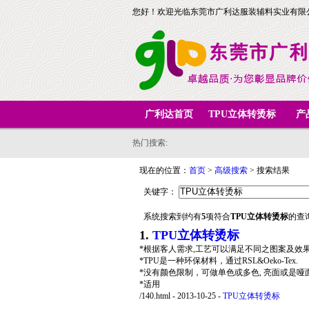
您好！欢迎光临东莞市广利达服装辅料实业有限
广利达首页
TPU立体转烫标
产
热门搜索:
现在的位置：
首页
>
高级搜索
> 搜索结果
关键字：
系统搜索到约有
5
项符合
TPU立体转烫标
的查
1.
TPU立体转烫标
*根据客人需求,工艺可以满足不同之图案及效果
*TPU是一种环保材料，通过RSL&Oeko-Tex.
*没有颜色限制，可做单色或多色, 亮面或是哑
*适用
/140.html - 2013-10-25
-
TPU立体转烫标